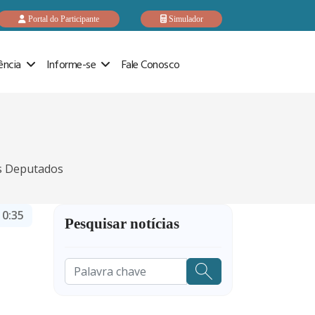
Portal do Participante
Simulador
ência
Informe-se
Fale Conosco
s Deputados
10:35
Pesquisar notícias
Pesquisar
...