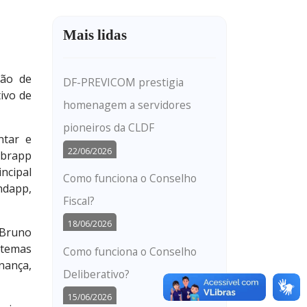
Mais lidas
são de
DF-PREVICOM prestigia
tivo de
homenagem a servidores
pioneiros da CLDF
ntar e
22/06/2026
Abrapp
ncipal
Como funciona o Conselho
ndapp,
Fiscal?
18/06/2026
 Bruno
 temas
Como funciona o Conselho
nança,
Deliberativo?
15/06/2026