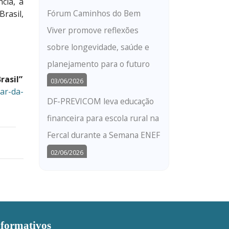
cia, a
Fórum Caminhos do Bem
rasil,
Viver promove reflexões
sobre longevidade, saúde e
planejamento para o futuro
rasil”
03/06/2026
ar-da-
DF-PREVICOM leva educação
financeira para escola rural na
Fercal durante a Semana ENEF
02/06/2026
nformativos