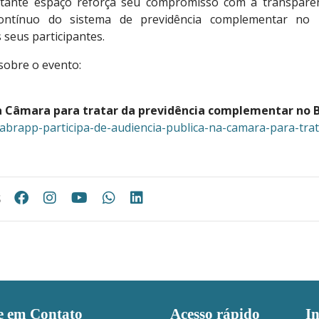
ante espaço reforça seu compromisso com a transparên
ontínuo do sistema de previdência complementar no B
 seus participantes.
sobre o evento:
na Câmara para tratar da previdência complementar no B
/abrapp-participa-de-audiencia-publica-na-camara-para-trat
s
e em Contato
Acesso rápido
I