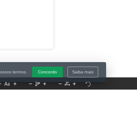
nossos termos.
Concordo
Saiba mais
Aa