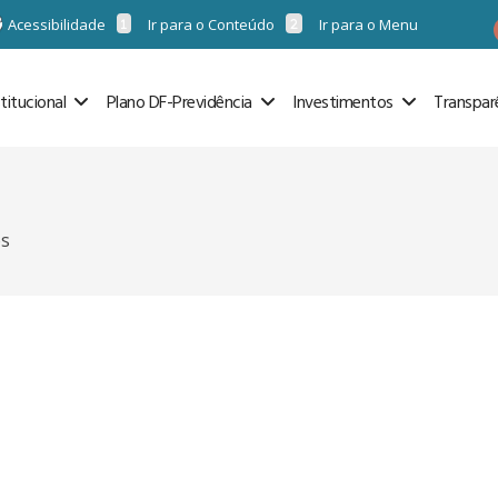
Acessibilidade
Ir para o Conteúdo
Ir para o Menu
stitucional
Plano DF-Previdência
Investimentos
Transpar
os