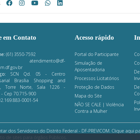
s
e em Contato
Acesso rápido
I
ne:
(61) 3550-7592
Portal do Participante
Co
atendimento@df-
Simulação de
Co
m.df.gov.br
Aposentadoria
De
ço:
SCN Qd. 05 - Centro
Processos Licitatórios
In
sarial Brasília Shopping and
s, Torre Norte, Sala 1226 -
Proteção de Dados
De
- Cep 70.715-900
Co
Mapa do Site
32.169.883-0001-54
Pol
NÃO SE CALE | Violência
In
Contra a Mulher
ar dos Servidores do Distrito Federal - DF-PREVICOM.
Clique aqui pa