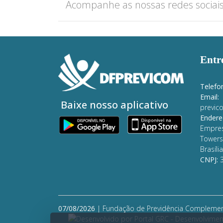
Acompanhe as nossas redes sociai
Entr
Telefo
Email:
Baixe nosso aplicativo
previco
Endere
Empre
Tower
Brasília
CNPJ:
07/08/2026
| Fundação de Previdência Complement